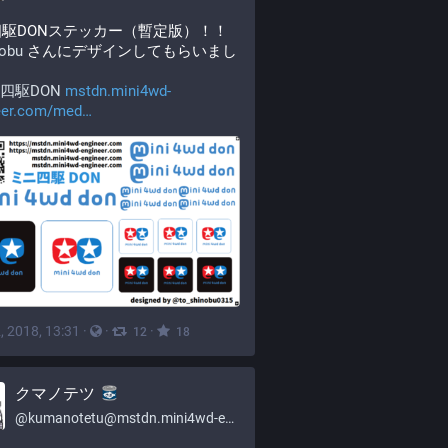
駆DONステッカー（暫定版）！！
nobu
 さんにデザインしてもらいまし
！
四駆DON
mstdn.mini4wd-
eer.com/med
, 2018, 13:31
·
·
·
12
18
クマノテツ
@
kumanotetu@mstdn.mini4wd-engineer.com