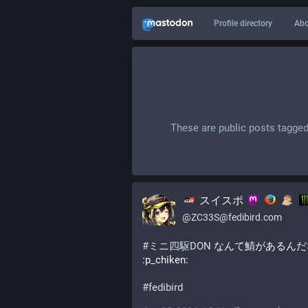
Profile directory
Abo
These are public posts tagge
スイスポ
@
ZC33S@fedibird.com
#
ミニ四駆DON
 なんて鯖があるんだな
:p_chiken: 
#
fedibird