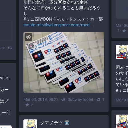
明日の配布、多分30枚あれば余裕
そんなに声かけられることも無いだろう
し
#
ミニ四駆DON
#
マストドンステッカー部
mstdn.mini4wd-engineer.com/med
Mar 06
·
3
are
·
因みに
のサイ
er.com
いに
ている
ッカー
#
ミニ
Mar 03, 2018, 08:22
·
·
SubwayTooter
·
Mar 03
1
はプ
·
2
カー部
クマノテツ