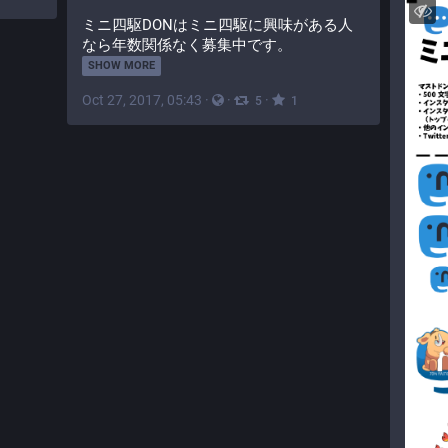
ミニ四駆DONはミニ四駆に興味がある人
なら年数関係なく募集中です。
SHOW MORE
Oct 27, 2017, 05:43
·
·
·
5
1