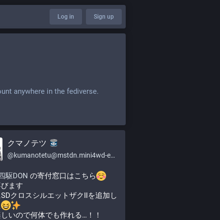
Log in
Sign up
ount anywhere in the fediverse.
クマノテツ
@
kumanotetu@mstdn.mini4wd-engineer.com
四駆DON
 の寄付窓口はこちら
喜びます
SDクロスシルエットザクⅡを追加し
た
楽しいので何体でも作れる…！！