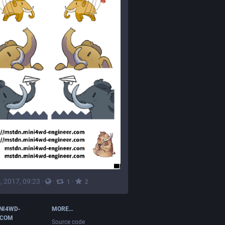
, 2017, 09:23
·
·
·
1
2
NI4WD-
MORE…
.COM
Source code