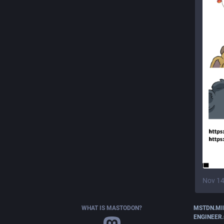
Nov 14
WHAT IS MASTODON?
MSTDN.MI
ENGINEER