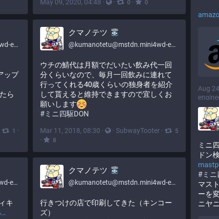
May 09, 2020, 04:48
·
·
·
0
0
amazon
クマノテツ
er.com
@
kumanotetu@mstdn.mini4wd-engineer.com
ウチの鯖代は月額でだいたい飲み代一回
アップ
分くらいなので、毎月一回飲みに連れて
行ってくれる40歳くらいの独身者を紹介
Aug 24
たら
して貰えると維持できますので宜しくお
engine
願いします
#
ミニ四駆DON
·
·
Mar 11, 2018, 08:30
·
·
SubwayTooter
·
1
5
·
8
ミニ四
ドン
mastpo
クマノテツ
#
ミニ
er.com
@
kumanotetu@mstdn.mini4wd-engineer.com
マス
ーを
ウィキ
行きつけの店で印刷してきた（キンコー
ニヤ
%
ズ）