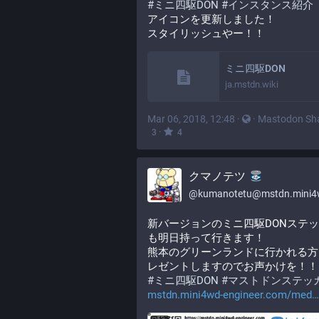
#
ミニ四駆DON
#
インスタンス紹介
アイコンを更新しました！
スタイリッシュやー！！
ミニ四駆DON
ja.mstdn.wiki
Mar 06, 2018, 12:48
·
·
Mastodon Sh
·
3
4
クマノテツ
@
kumanotetu@mstdn.mini4wd-engine
新バージョンのミニ四駆DONステ
も明日持って行きます！
熊本のグリーンランドに行かれる方
レゼントしますのでお声かけを！！
#
ミニ四駆DON
#
マストドンステッ
mstdn.mini4wd-engineer.com/med