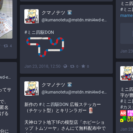
ミニ
#
ミニ
クマノテツ
mamem
@
kumanotetu@mstdn.mini4wd-engineer.com
#
ミニ四駆DON
r
·
4
Jan 23
Jan 23, 2018, 12:50
·
·
·
0
0
er.com
クマノテツ
ミニ
ってサ
@
kumanotetu@mstdn.mini4wd-engineer.com
字が
#
ミニ
で、
新作の 
#
ミニ四駆DON
 広報ステッカー
#
カス
匿名
（チケット型）とキリンラガー 
げる
天神ロフト地下1Fの模型店「ホビーショ
ップ トムソーヤ」さんにて無料配布中で
Jan 23
自分に