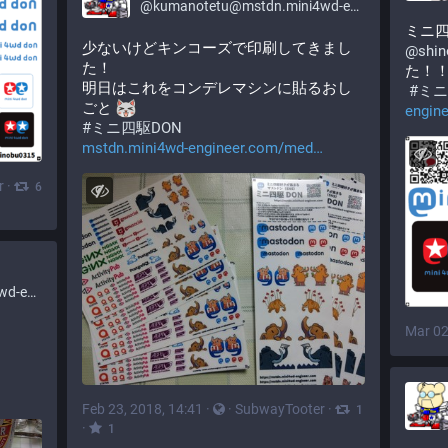
@
kumanotetu@mstdn.mini4wd-engineer.com
ミニ四
少ないけどキンコーズで印刷してきまし
@
shi
た！
た！
明日はこれをコンデレマシンに貼るおし
#
ミニ
ごと 
engin
#
ミニ四駆DON
mstdn.mini4wd-engineer.com/med
r
·
6
er.com
Mar 02
Feb 23, 2018, 14:41
·
·
SubwayTooter
·
1
·
1