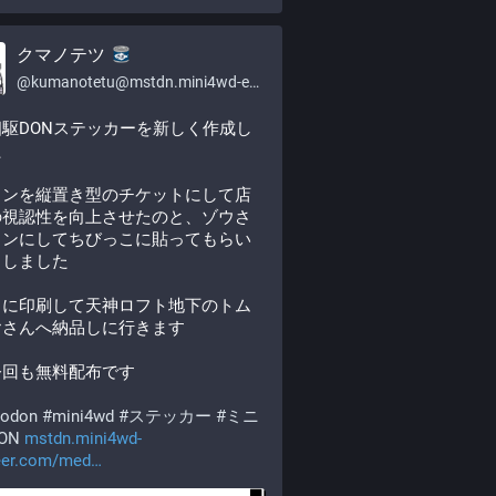
クマノテツ
@
kumanotetu@mstdn.mini4wd-engineer.com
駆DONステッカーを新しく作成し
た
インを縦置き型のチケットにして店
の視認性を向上させたのと、ゾウさ
インにしてちびっこに貼ってもらい
くしました
中に印刷して天神ロフト地下のトム
ヤさんへ納品しに行きます
回も無料配布です 
odon
#
mini4wd
#
ステッカー
#
ミニ
ON
mstdn.mini4wd-
eer.com/med