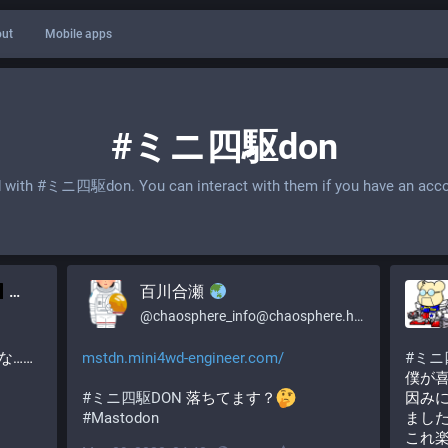
ut
Mobile apps
#ミニ四駆don
d with
#ミニ四駆don
. You can interact with them if you have an acc
百川合瀬
@
chaosphere_info@chaosphere.hostdon.jp
…… 
mstdn.mini4wd-engineer.com/
#
ミニ
僕が
#
ミニ四駆DON
 落ちてます？
因みに
#
Mastodon
まし
これ