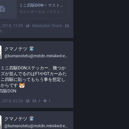
ミニ四駆DON – マストポータル（マストドン検索＆ブログサービス）
マストポータル（マストドン検索＆ブログサービス）
, 2018, 12:49
·
·
Mastodon Share
·
3
クマノテツ
@
kumanotetu@mstdn.mini4wd-engineer.com
ミニ四駆DONステッカー、幾つか
ズが並んでるのはF1やGTカーみた
ミニ四駆に貼ってもらう事を想定し
からです 
四駆DON
, 2018, 02:26
·
·
·
3
1
クマノテツ
@
kumanotetu@mstdn.mini4wd-engineer.com