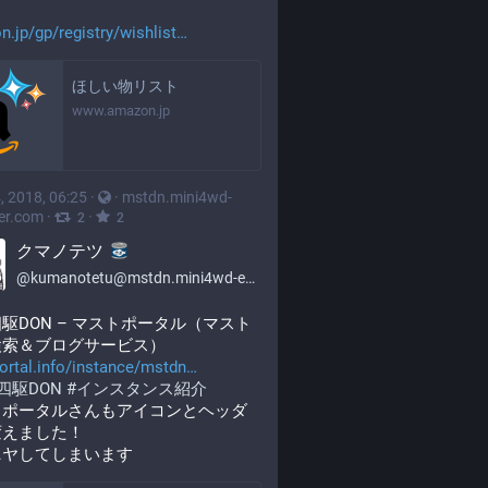
.jp/gp/registry/wishlist
ほしい物リスト
www.amazon.jp
, 2018, 06:25
·
·
mstdn.mini4wd-
er.com
·
·
2
2
クマノテツ
@
kumanotetu@mstdn.mini4wd-engineer.com
駆DON – マストポータル（マスト
検索＆ブログサービス）
rtal.info/instance/mstdn
四駆DON
#
インスタンス紹介
トポータルさんもアイコンとヘッダ
変えました！
ニヤしてしまいます