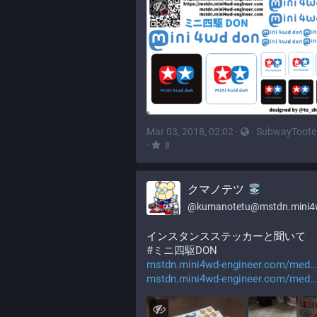
Mar 03, 2018, 02:02
·
·
SubwayToote
·
8
クマノテツ
@
kumanotetu@mstdn.mini4wd-engine
インスタンスステッカーと聞いて
#
ミニ四駆DON
mstdn.mini4wd-engineer.com/med
mstdn.mini4wd-engineer.com/med