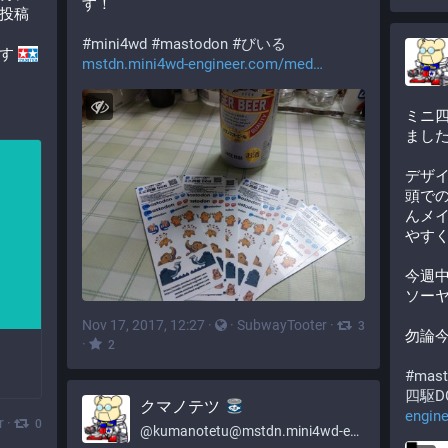
す！
投稿
#
mini4wd
#
mastodon
#
びいる
す 
mstdn.mini4wd-engineer.com/med
ミニ四
まし
デザ
頭で
んメ
やす
今週
ソー
Nov 17, 2017, 12:27
·
·
SubwayTooter
·
3
勿論今
·
2
#
mast
四駆D
クマノテツ
engin
r
·
0
@
kumanotetu@mstdn.mini4wd-engineer.com