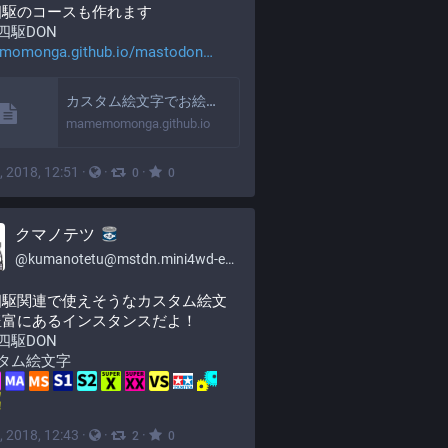
四駆のコースも作れます
四駆DON
omonga.github.io/mastodon
カスタム絵文字でお絵かきツール
mamemomonga.github.io
, 2018, 12:51
·
·
·
0
0
クマノテツ
@
kumanotetu@mstdn.mini4wd-engineer.com
四駆関連で使えそうなカスタム絵文
豊富にあるインスタンスだよ！
四駆DON
タム絵文字
, 2018, 12:43
·
·
·
2
0