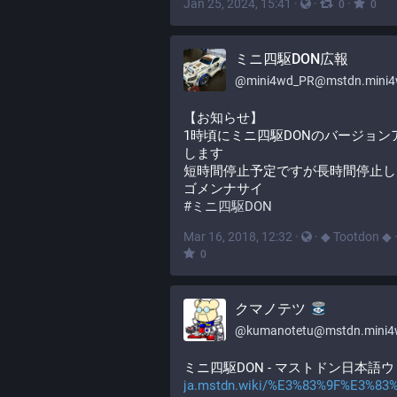
Jan 25, 2024, 15:41
·
·
·
0
0
ミニ四駆DON広報
@
mini4wd_PR@mstdn.mini4wd-engine
【お知らせ】
1時頃にミニ四駆DONのバージョン
します
短時間停止予定ですが長時間停止し
ゴメンナサイ
#
ミニ四駆DON
Mar 16, 2018, 12:32
·
·
◆ Tootdon ◆
0
クマノテツ
@
kumanotetu@mstdn.mini4wd-engine
ミニ四駆DON - マストドン日本語
ja.mstdn.wiki/%E3%83%9F%E3%83