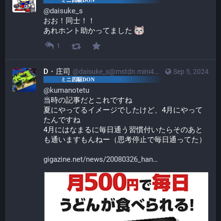
@
daisuke_s
おお！同士！！
あれホント助かってました 
1
D・庄司
@daisuke_s@mstdn.mini4wd-engineer.com
Sep 5, 2024
@
kumanotetu
当時の記事だとこれですね
夏にやってるイメージでしたけど、4月にやって
たんですね
4月にはなまるに毎日通う習慣付いたらそのあと
も通いますもんねー（思考停止で毎日通ってた）
gigazine.net/news/20080326_han