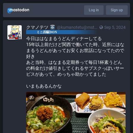
Log in
Sign up
クマノテツ
@kumanotetu@mstdn.mini4wd-engineer.com
Sep 5, 2024
今日ははなまるうどんディナーしてる
15年以上前だけど関西で働いてた時、近所にはな
まるうどんがあってお安くお世話になってたので
好き
あと当時、はなまる定期券って毎日1杯素うどん
の料金だけ値引きしてくれるサブスクっぽいサー
ビスがあって、めっちゃ助かってました
いまもあるんかな