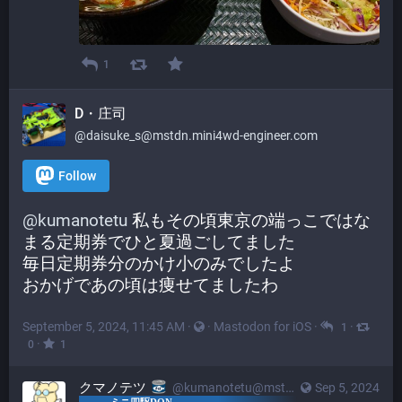
1
D・庄司
@daisuke_s@mstdn.mini4wd-engineer.com
Follow
@
kumanotetu
 私もその頃東京の端っこではな
まる定期券でひと夏過ごしてました
毎日定期券分のかけ小のみでしたよ
おかげであの頃は痩せてましたわ
September 5, 2024, 11:45 AM
·
·
Mastodon for iOS
·
·
1
·
0
1
クマノテツ
@kumanotetu@mstdn.mini4wd-engineer.com
Sep 5, 2024