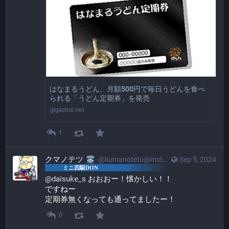
はなまるうどん、月額500円で毎日うどんを食べ
られる「うどん定期券」を発売
gigazine.net
1
クマノテツ
@kumanotetu@mstdn.mini4wd-engineer.com
Sep 5, 2024
@
daisuke_s
 おおおー！懐かしい！！
ですねー
定期券無くなっても通ってましたー！
0