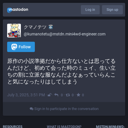
Log in
Sign up
クマノテツ
@kumanotetu@mstdn.mini4wd-engineer.com
Follow
原作の小説準拠だから仕方ないとは思ってる
んだけど、初めて会った時のミュイ、生い立
ちの割に立派な服なんだよなぁっていらんこ
と気になったりはしてしまう
July 3, 2025, 3:51 PM
·
·
·
·
0
0
0
Sign in to participate in the conversation
RESOURCES
WHAT IS MASTODON?
MSTDN.MINI4WD-