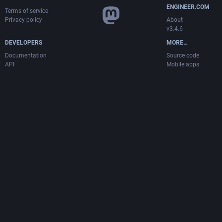
ENGINEER.COM
Terms of service
Privacy policy
About
v3.4.6
DEVELOPERS
MORE…
Documentation
Source code
API
Mobile apps