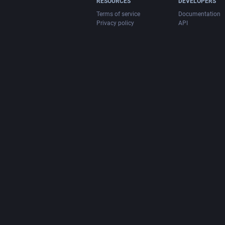
RESOURCES
DEVELOPERS
Terms of service
Documentation
Privacy policy
API