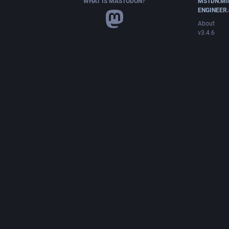
WHAT IS MASTODON?
MSTDN.MI
ENGINEER
About
v3.4.6