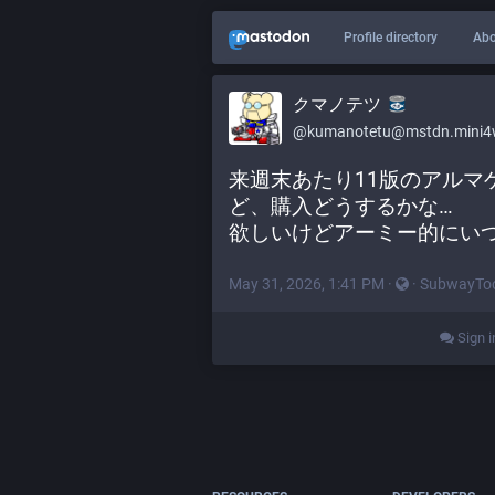
Profile directory
Abo
クマノテツ
@kumanotetu@mstdn.mini4w
来週末あたり11版のアルマ
ど、購入どうするかな…
欲しいけどアーミー的にい
May 31, 2026, 1:41 PM
·
·
SubwayToo
Sign i