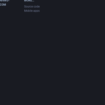
NI4WD-
MORE…
.COM
Source code
Mobile apps