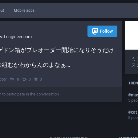
ut
Mobile apps
Follow
d-engineer.com
ゲドン箱がプレオーダー開始になりそうだけ
ミ
つ組むかわからんのよなぁ…
ス
ter
·
·
·
0
0
0
TREN
n to participate in the conversation
#
ma
5
peop
#
cat
5
peop