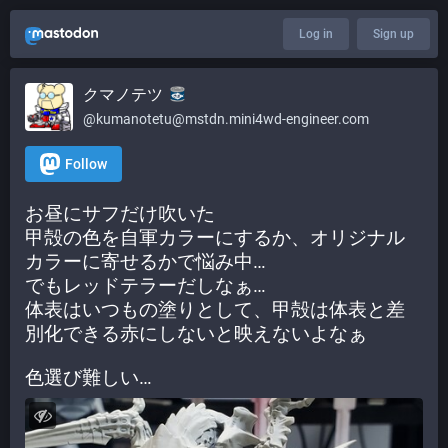
Log in
Sign up
クマノテツ
@kumanotetu@mstdn.mini4wd-engineer.com
Follow
お昼にサフだけ吹いた
甲殻の色を自軍カラーにするか、オリジナル
カラーに寄せるかで悩み中…
でもレッドテラーだしなぁ…
体表はいつもの塗りとして、甲殻は体表と差
別化できる赤にしないと映えないよなぁ
色選び難しい…