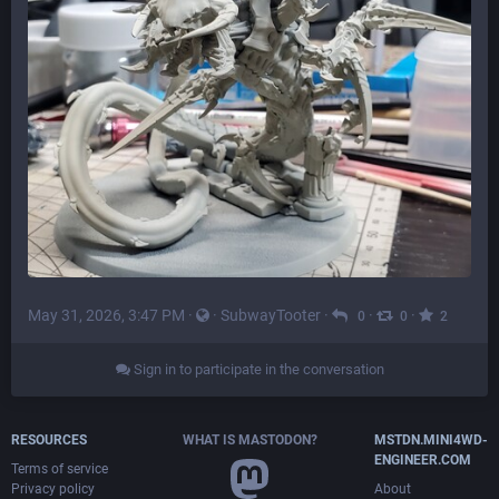
May 31, 2026, 3:47 PM
·
·
SubwayTooter
·
·
·
0
0
2
Sign in to participate in the conversation
RESOURCES
WHAT IS MASTODON?
MSTDN.MINI4WD-
ENGINEER.COM
Terms of service
Privacy policy
About