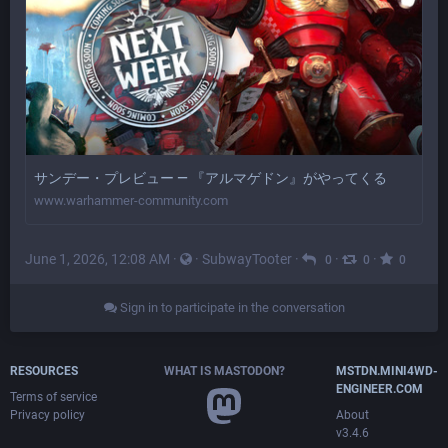
サンデー・プレビュー — 『アルマゲドン』がやってくる
www.warhammer-community.com
June 1, 2026, 12:08 AM
·
·
SubwayTooter
·
·
·
0
0
0
Sign in to participate in the conversation
RESOURCES
WHAT IS MASTODON?
MSTDN.MINI4WD-
ENGINEER.COM
Terms of service
Privacy policy
About
v3.4.6