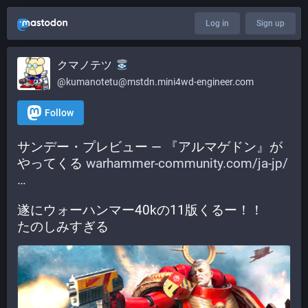
Log in
Sign up
クマノテツ
@kumanotetu@mstdn.mini4wd-engineer.com
Follow
サンデー・プレビュー — 『アルマゲドン』が
やってくる 
warhammer-community.com/ja-jp/
遂にウォーハンマー40kの11版くるー！！
たのしみすぎる