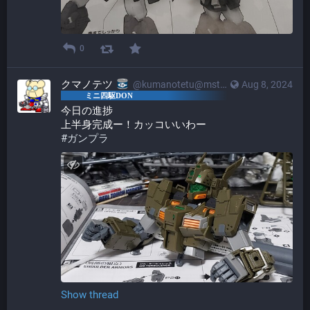
0
クマノテツ
@kumanotetu@mstdn.mini4wd-engineer.com
Aug 8, 2024
今日の進捗
上半身完成ー！カッコいいわー
#
ガンプラ
Show thread