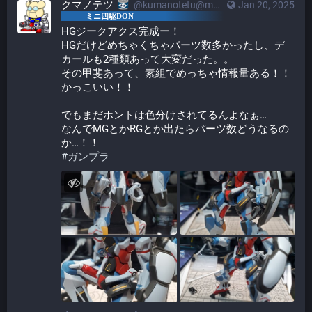
クマノテツ
@kumanotetu@mstdn.mini4wd-engineer.com
Jan 20, 2025
HGジークアクス完成ー！
HGだけどめちゃくちゃパーツ数多かったし、デ
カールも2種類あって大変だった。。
その甲斐あって、素組でめっちゃ情報量ある！！
かっこいい！！
でもまだホントは色分けされてるんよなぁ…
なんでMGとかRGとか出たらパーツ数どうなるの
か…！！
#
ガンプラ