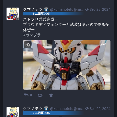
クマノテツ
@kumanotetu@mstdn.mini4wd-engineer.com
Sep 23, 2024
ストフリ弐式完成ー
プラウドディフェンダーと武装はまた後で作るか
休憩ー
#
ガンプラ
0
クマノテツ
@kumanotetu@mstdn.mini4wd-engineer.com
Sep 22, 2024