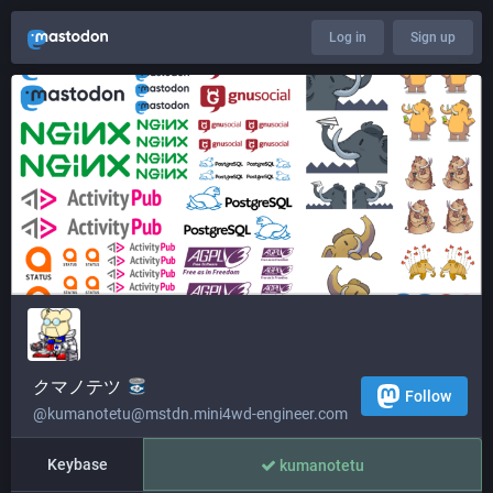
Log in
Sign up
クマノテツ
Follow
@kumanotetu@mstdn.mini4wd-engineer.com
Keybase
kumanotetu