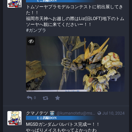
トムソーヤプラモデルコンテストに初出展してき
た！！
福岡市天神へお越しの際はLiz(旧LOFT)地下のトム
ソーヤへ観に来てくださいー！！
#
ガンプラ
0
クマノテツ
@kumanotetu@mstdn.mini4wd-engineer.com
Jul 10, 2024
MGSDガンダムバルバトス完成ー！！
やっぱりメイスもやってよかったわ