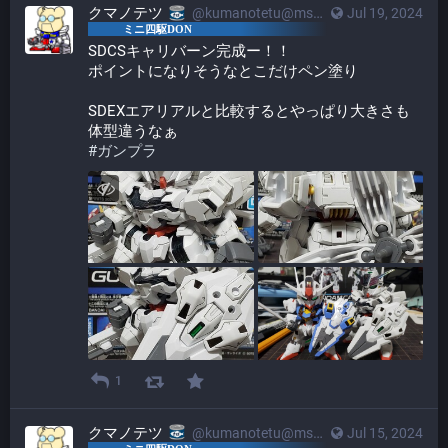
クマノテツ
@kumanotetu@mstdn.mini4wd-engineer.com
Jul 19, 2024
SDCSキャリバーン完成ー！！
ポイントになりそうなとこだけペン塗り
SDEXエアリアルと比較するとやっぱり大きさも
体型違うなぁ
#
ガンプラ
1
クマノテツ
@kumanotetu@mstdn.mini4wd-engineer.com
Jul 15, 2024