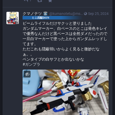
1
クマノテツ
@kumanotetu@mstdn.mini4wd-engineer.com
Sep 25, 2024
ビームライフルだけサクッと塗りました
ガンダムマーカー、白ベースのとこは発色キレイ
で優秀なんだけど黒ベースは全然ダメだったので
一旦白マーカーで塗った上からガンダムレッドし
てます。
ただこれも隠蔽弱いからよく見ると微妙だな
ぁ。。
ペンタイプの白サフとか出ないかな
#
ガンプラ