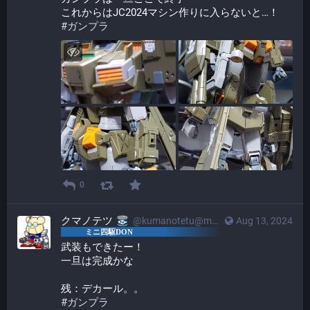
これからはJC2024マシン作りに入らないと…！
#
ガンプラ
0
クマノテツ
@kumanotetu@mstdn.mini4wd-engineer.com
Aug 13, 2024
武装もできたー！
一旦は完成かな
残：デカール。。
#
ガンプラ