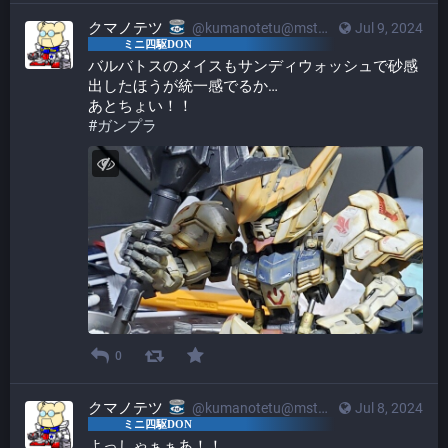
クマノテツ
@kumanotetu@mstdn.mini4wd-engineer.com
Jul 9, 2024
バルバトスのメイスもサンディウォッシュで砂感
出したほうが統一感でるか…
あとちょい！！
#
ガンプラ
0
クマノテツ
@kumanotetu@mstdn.mini4wd-engineer.com
Jul 8, 2024
よっしゃぁぁあ！！