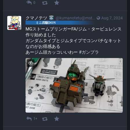
0
クマノテツ
@kumanotetu@mstdn.mini4wd-engineer.com
Aug 7, 2024
MGストームブリンガーFA/ジム・タービュレンス
作り始めました
ガンダムタイプとジムタイプでコンパチなキット
なのがお得感ある
あージム頭カッコいいわー 
#
ガンプラ
1+