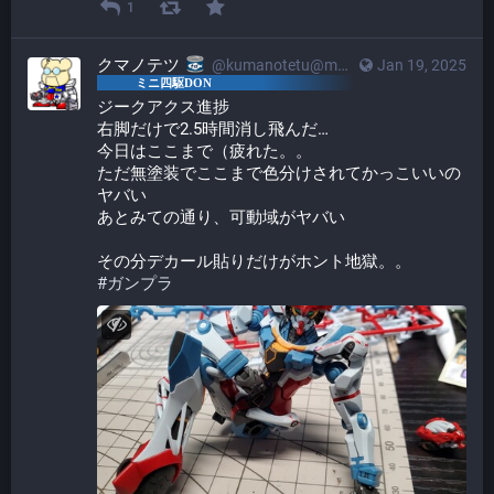
1
クマノテツ
@kumanotetu@mstdn.mini4wd-engineer.com
Jan 19, 2025
ジークアクス進捗
右脚だけで2.5時間消し飛んだ…
今日はここまで（疲れた。。
ただ無塗装でここまで色分けされてかっこいいの
ヤバい
あとみての通り、可動域がヤバい
その分デカール貼りだけがホント地獄。。
#
ガンプラ