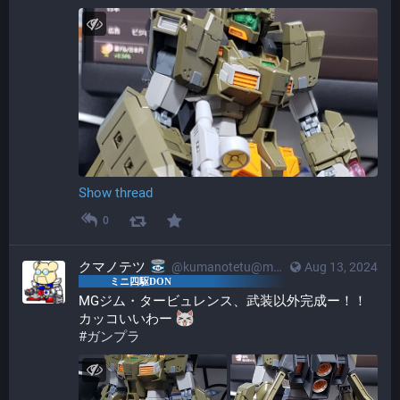
Show thread
0
クマノテツ
@kumanotetu@mstdn.mini4wd-engineer.com
Aug 13, 2024
MGジム・タービュレンス、武装以外完成ー！！
カッコいいわー 
#
ガンプラ