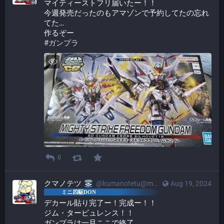
マイティーストフリ届いたー！！
今週発売だったのもアマゾンで予約してたの忘れ
てた…
作るぞー
#
ガンプラ
0
クマノテツ
@kumanotetu@mstdn.mini4wd-engineer.com
Aug 19, 2024
デカール貼り完了ー！完成ー！！
ジム・タービュレンス！！
ガンプラは一旦ここで終了