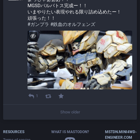
MGSDバルバトス完成ー！！
いまやりたい表現やれる限り詰め込めたー！
頑張った！！
#
ガンプラ
#
鉄血のオルフェンズ
1
Show older
RESOURCES
WHAT IS MASTODON?
MSTDN.MINI4WD-
ENGINEER.COM