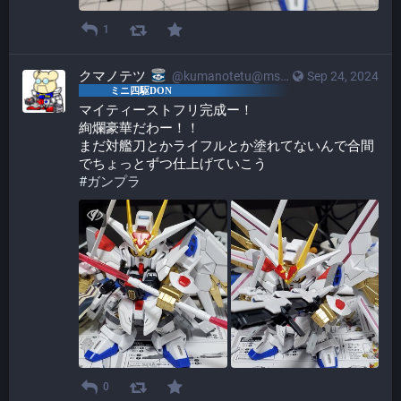
1
クマノテツ
@kumanotetu@mstdn.mini4wd-engineer.com
Sep 24, 2024
マイティーストフリ完成ー！
絢爛豪華だわー！！
まだ対艦刀とかライフルとか塗れてないんで合間
でちょっとずつ仕上げていこう
#
ガンプラ
0