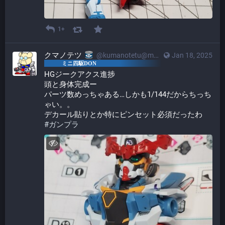
1+
クマノテツ
@kumanotetu@mstdn.mini4wd-engineer.com
Jan 18, 2025
HGジークアクス進捗
頭と身体完成ー
パーツ数めっちゃある…しかも1/144だからちっち
ゃい。。
デカール貼りとか特にピンセット必須だったわ
#
ガンプラ